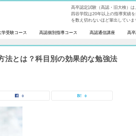
高卒認定試験（高認・旧大検）は
四谷学院は20年以上の指導実績
を数え切れないほど輩出していま
大学受験コース
高認個別指導コース
高認通信講座
高卒
方法とは？科目別の効果的な勉強法
0
0