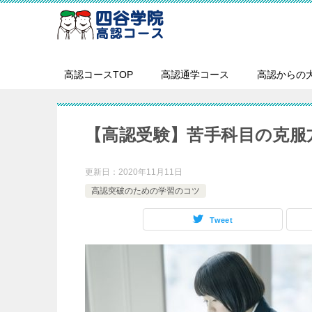
高認コースTOP
高認通学コース
高認からの
【高認受験】苦手科目の克服
更新日：
2020年11月11日
高認突破のための学習のコツ
Tweet