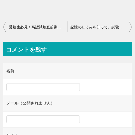
投
受験生必見！高認試験直前期にやるべき4つの勉強
記憶のしくみを知って、試験対策を効果的に進めよう
稿
ナ
コメントを残す
ビ
ゲ
名前
ー
シ
ョ
ン
メール（公開されません）