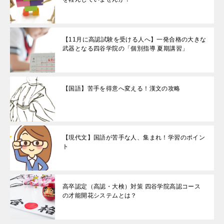
【11月に高認試験を受ける人へ】一発合格の大きな
武器となる四谷学院の「個別指導 夏期講習」
【国語】苦手を得意へ変える！漢文の攻略
【現代文】国語が苦手な人、集まれ！学習のポイン
ト
高卒認定（高認・大検）対策 四谷学院高認コース
の才能開花システムとは？