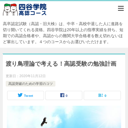
高卒認定試験（高認・旧大検）は、中卒・高校中退した人に進路を
切り開いてくれる資格。四谷学院は20年以上の指導実績を持ち、短
期での高認合格者や、高認からの難関大学合格者を数え切れないほ
ど輩出しています。４つのコースからお選びいただけます。
渡り鳥理論で考える！高認受験の勉強計画
更新日：
2020年11月12日
高認突破のための学習のコツ
Tweet
0
0