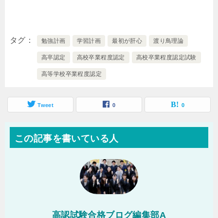
タグ
勉強計画
学習計画
最初が肝心
渡り鳥理論
高卒認定
高校卒業程度認定
高校卒業程度認定試験
高等学校卒業程度認定
Tweet
0
0
この記事を書いている人
高認試験合格ブログ編集部A