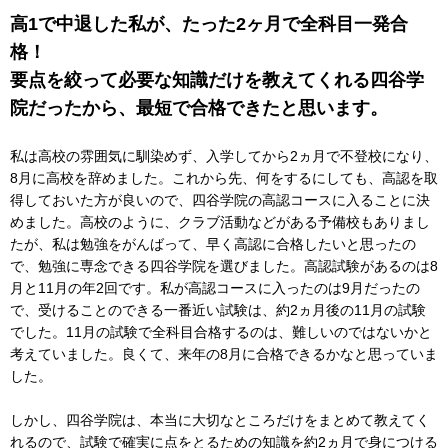
ー
高1で中退した私が、たった2ヶ月で全科目一発合
情
報
格！
に
要点を絞って必要な知識だけを教えてくれる四谷学
移
院だったから、最短で合格できたと思います。
動
し
私は高校の雰囲気に馴染めず、入学してから2ヵ月で不登校になり、
ま
8月に高校を辞めました。これから先、何をするにしても、高認を取
す。
得しておいた方が良いので、四谷学院の高認コースに入ることに決
本
めました。高校のように、クラブ活動などがある予備校もありまし
文
たが、私は勉強をがんばって、早く高認に合格したいと思ったの
に
で、勉強に専念できる四谷学院を選びました。高認試験があるのは8
移
月と11月の年2回です。私が高認コースに入ったのは9月だったの
動
で、受けることのできる一番近い試験は、約2ヵ月後の11月の試験
し
でした。11月の試験で全科目合格するのは、難しいのではないかと
ま
考えていました。良くて、来年の8月に合格できるかなと思っていま
す。
した。
フ
ッ
しかし、四谷学院は、本当に大切なところだけをまとめて教えてく
タ
れるので、試験で確実に点をとるための知識を約2ヵ月で身につける
ー