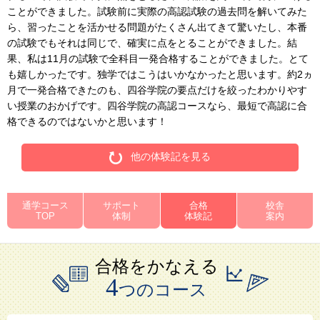
ことができました。試験前に実際の高認試験の過去問を解いてみた
情
ら、習ったことを活かせる問題がたくさん出てきて驚いたし、本番
報
の試験でもそれは同じで、確実に点をとることができました。結
に
果、私は11月の試験で全科目一発合格することができました。とて
移
も嬉しかったです。独学ではこうはいかなかったと思います。約2ヵ
動
月で一発合格できたのも、四谷学院の要点だけを絞ったわかりやす
し
い授業のおかげです。四谷学院の高認コースなら、最短で高認に合
ま
格できるのではないかと思います！
す。
他の体験記を見る
通学コース
サポート
合格
校舎
TOP
体制
体験記
案内
合格をかなえる
4
つのコース