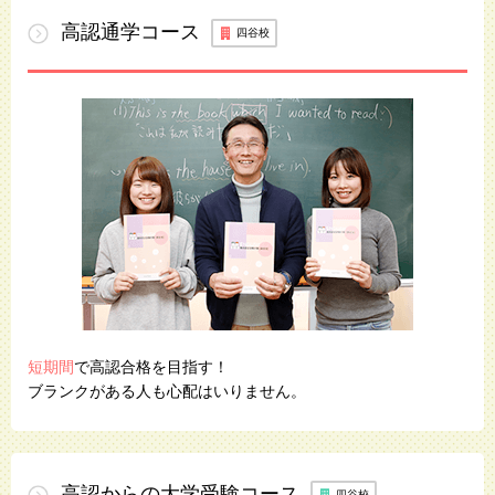
高認通学
コース
四谷校
短期間
で高認合格を目指す！
ブランクがある人も心配はいりません。
高認からの
大学受験
コース
四谷校