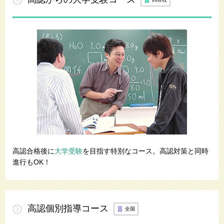
高認合格後に
大学受験
を目指す特別なコース。高認対策と同時
進行もOK！
高認個別
指導
コース
全国