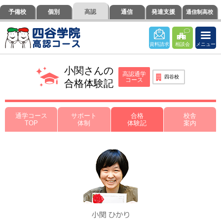
ペ
ペ
こ
こ
こ
ペ
こ
予備校
個別
高認
通信
発達支援
通信制高校
ー
ー
こ
こ
こ
ー
の
ジ
ジ
か
か
か
ジ
ペ
の
内
ら
ら
ら
の
ー
資料請求
相談会
メニュー
先
を
ヘ
本
フ
終
ジ
頭
移
ッ
文
ッ
わ
の
小関さんの
に
動
ダ
に
タ
り
上
高認通学
四谷校
コース
な
す
情
な
ー
に
部
合格体験記
り
る
報
り
情
な
へ
ま
た
に
ま
報
り
戻
す。
め
な
す。
に
ま
り
通学コース
サポート
合格
校舎
TOP
体制
体験記
案内
の
り
な
す。
ま
リ
ま
り
す。
ン
す。
ま
ク
す。
で
す。
ヘ
ッ
ダ