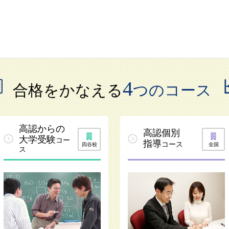
4
合格をかなえる
つのコース
高認からの
高認個別
大学受験
コー
指導
コース
四谷校
全国
ス