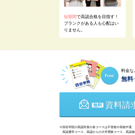
短期間
で高認合格を目指す！
ブランクがある人も心配はい
りません。
料金な
無料
資料請
無料
四谷学院の高認対策の各コースは不登校や高校中退、
高認通学コース、高認からの大学受験コース、高認個