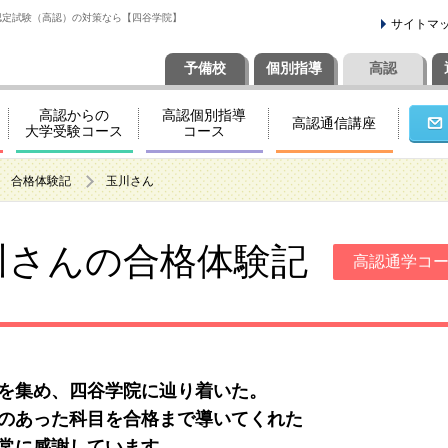
認定試験（高認）の対策なら【四谷学院】
サイトマ
予備校
個別
指導
高認
高認からの
高認個別指導
高認通信講座
大学受験コース
コース
合格体験記
玉川さん
川さんの
合格体験記
高認通学コ
を集め、四谷学院に辿り着いた。
のあった科目を合格まで導いてくれた
常に感謝しています。