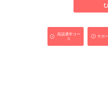
情
報
に
移
動
し
高認通学コー
ま
サポ
ス
す。