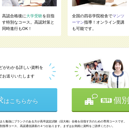
高認合格後に
大学受験
を目指
全国の四谷学院校舎で
マンツ
す特別なコース。高認対策と
ーマン
指導！オンライン受講
同時進行もOK！
も可能です。
どがわかる詳しい資料を
でお送りいたします
求
個
はこちらから
無料
また勉強にブランクのある方が高卒認定試験（旧大検）合格を目指す方のための専用コースです。
別指導コース、高認通信講座の４つがあります。まずはお気軽に資料をご請求ください。