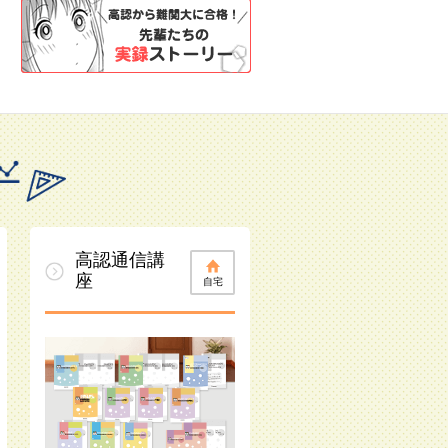
高認通信講
座
自宅