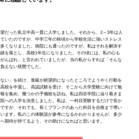
望だった私立中高一貫に入学しました。それから、2～3年は人
きていたのですが、中学三年の秋頃から学校生活に強いストレス
が多くなりました。病院にも通ったのですが、私はそれを解決す
績を落とし、高校1年生になりました。その頃には、私の心も
「がんばれ」と言われていましたが、当の私からすれば「そんな
に負えない状態でした。
しない」を続け、進級が絶望的になったところでようやく行動を
、高校を中退し、高認試験を受け、そこから大学受験に向けて勉
情報を集め、幾つかの予備校を訪ね、私は四谷学院に辿り着きま
学院への入学を決意しました。私は、一科目受験するだけで良か
のですが、それでも、長くブランクのあった科目を合格まで導い
ています。私のこの体験談が参考になるかわかりませんが、多少
来へ期待が持てるよう、その助けになればと思います。