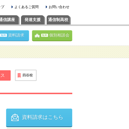
ップ
よくあるご質問
お問い合わせ
通信
講座
発達支援
通信制高校
資料請求
個別相談会
無料
無料
ース
四谷校
資料請求はこちら