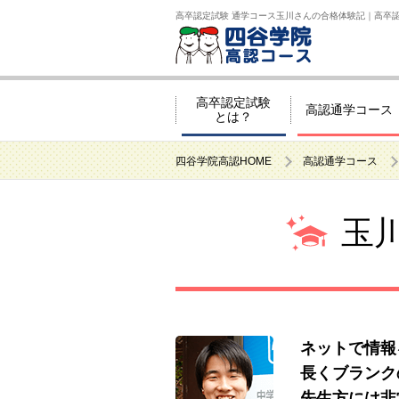
ペ
ペ
こ
ペ
こ
こ
ペ
こ
高卒認定試験 通学コース玉川さんの合格体験記｜高卒
ー
ー
こ
ー
こ
こ
ー
の
ジ
ジ
か
ジ
か
か
ジ
ペ
の
内
ら
の
ら
ら
の
ー
先
を
ヘ
現
本
フ
終
ジ
高卒認定試験
頭
移
ッ
在
文
ッ
わ
の
高認通学コース
とは？
に
動
ダ
地
に
タ
り
上
な
す
情
に
な
ー
に
部
四谷学院高認HOME
高認通学コース
り
る
報
な
り
情
な
へ
ま
た
に
り
ま
報
り
戻
す。
め
な
ま
す。
に
ま
り
玉
の
り
す。
な
す。
ま
リ
ま
り
す。
ン
す。
ま
ク
す。
で
す。
ヘ
ネットで情報
ッ
長くブランク
ダ
先生方には非