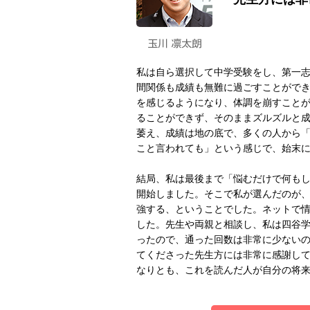
ー
情
報
に
移
私は自ら選択して中学受験をし、第一志
動
間関係も成績も無難に過ごすことがで
し
を感じるようになり、体調を崩すこと
ま
ることができず、そのままズルズルと成
す。
萎え、成績は地の底で、多くの人から
本
こと言われても」という感じで、始末
文
に
結局、私は最後まで「悩むだけで何も
移
開始しました。そこで私が選んだのが
動
強する、ということでした。ネットで
し
した。先生や両親と相談し、私は四谷
ま
ったので、通った回数は非常に少ない
す。
てくださった先生方には非常に感謝し
フ
なりとも、これを読んだ人が自分の将
ッ
タ
ー