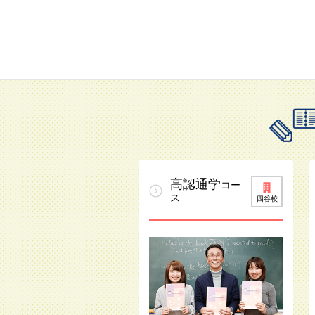
高認通学
コー
ス
四谷校