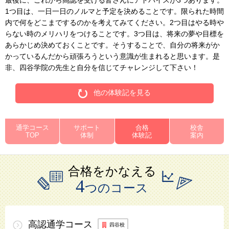
最後に、これから高認を受ける皆さんにアドバイスが3つあります。
情
1つ目は、一日一日のノルマと予定を決めることです。限られた時間
報
内で何をどこまでするのかを考えてみてください。2つ目はやる時や
に
らない時のメリハリをつけることです。3つ目は、将来の夢や目標を
移
あらかじめ決めておくことです。そうすることで、自分の将来がか
動
かっているんだから頑張ろうという意識が生まれると思います。是
し
非、四谷学院の先生と自分を信じてチャレンジして下さい！
ま
す。
他の体験記を見る
通学コース
サポート
合格
校舎
TOP
体制
体験記
案内
合格をかなえる
4
つのコース
高認通学
コース
四谷校