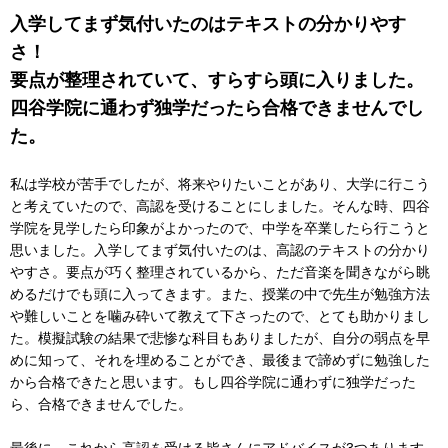
ー
入学してまず気付いたのはテキストの分かりやす
情
報
さ！
に
要点が整理されていて、すらすら頭に入りました。
移
四谷学院に通わず独学だったら合格できませんでし
動
た。
し
ま
す。
私は学校が苦手でしたが、将来やりたいことがあり、大学に行こう
本
と考えていたので、高認を受けることにしました。そんな時、四谷
文
学院を見学したら印象がよかったので、中学を卒業したら行こうと
に
思いました。入学してまず気付いたのは、高認のテキストの分かり
移
やすさ。要点が巧く整理されているから、ただ音楽を聞きながら眺
動
めるだけでも頭に入ってきます。また、授業の中で先生が勉強方法
し
や難しいことを噛み砕いて教えて下さったので、とても助かりまし
ま
た。模擬試験の結果で悲惨な科目もありましたが、自分の弱点を早
す。
めに知って、それを埋めることができ、最後まで諦めずに勉強した
フ
から合格できたと思います。もし四谷学院に通わずに独学だった
ッ
ら、合格できませんでした。
タ
ー