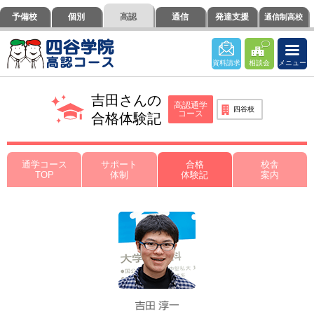
ペ
ペ
こ
こ
こ
ペ
こ
予備校
個別
高認
通信
発達支援
通信制高校
ー
ー
こ
こ
こ
ー
の
ジ
ジ
か
か
か
ジ
ペ
の
内
ら
ら
ら
の
ー
資料請求
相談会
メニュー
先
を
ヘ
本
フ
終
ジ
頭
移
ッ
文
ッ
わ
の
吉田さんの
に
動
ダ
に
タ
り
上
高認通学
四谷校
コース
な
す
情
な
ー
に
部
合格体験記
り
る
報
り
情
な
へ
ま
た
に
ま
報
り
戻
す。
め
な
す。
に
ま
り
通学コース
サポート
合格
校舎
TOP
体制
体験記
案内
の
り
な
す。
ま
リ
ま
り
す。
ン
す。
ま
ク
す。
で
す。
ヘ
ッ
ダ