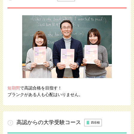
短期間
で高認合格を目指す！
ブランクがある人も心配はいりません。
高認からの
大学受験
コース
四谷校