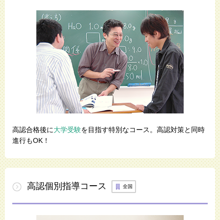
高認合格後に
大学受験
を目指す特別なコース。高認対策と同時
進行もOK！
高認個別
指導
コース
全国