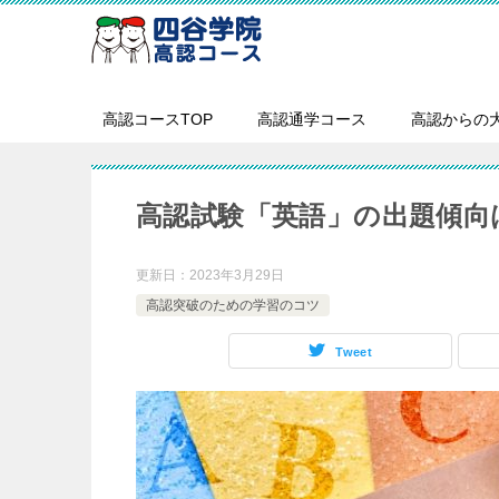
高認コースTOP
高認通学コース
高認からの
高認試験「英語」の出題傾向は
更新日：
2023年3月29日
高認突破のための学習のコツ
Tweet