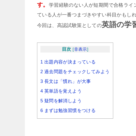
す。
学習経験のない人が短期間で合格ライ
ている人が一番つまづきやすい科目かもし
英語の学
今回は、高認試験策としての
目次
[
非表示
]
1
出題内容が決まっている
2
過去問題をチェックしてみよう
3
長文は「慣れ」が大事
4
英単語を覚えよう
5
疑問を解消しよう
6
まずは勉強習慣をつける