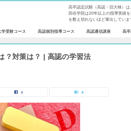
高卒認定試験（高認・旧大検）は
四谷学院は20年以上の指導実績
を数え切れないほど輩出していま
大学受験コース
高認個別指導コース
高認通信講座
高卒
？対策は？ | 高認の学習法
0
0