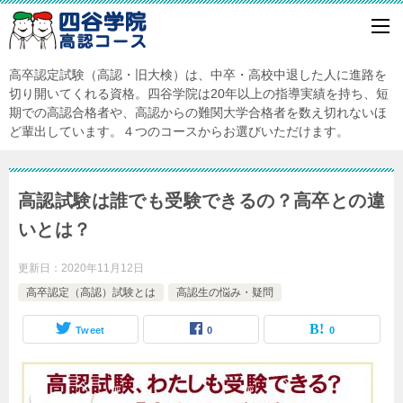
高卒認定試験（高認・旧大検）は、中卒・高校中退した人に進路を
切り開いてくれる資格。四谷学院は20年以上の指導実績を持ち、短
期での高認合格者や、高認からの難関大学合格者を数え切れないほ
ど輩出しています。４つのコースからお選びいただけます。
高認試験は誰でも受験できるの？高卒との違
いとは？
更新日：
2020年11月12日
高卒認定（高認）試験とは
高認生の悩み・疑問
Tweet
0
0