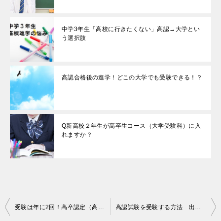
中学3年生「高校に行きたくない」高認→大学とい
う選択肢
高認合格後の進学！どこの大学でも受験できる！？
Q新高校２年生が高卒生コース（大学受験科）に入
れますか？
投
受験は年に2回！高卒認定（高認）試験の日程
高認試験を受験する方法 出願から合格通知の到着まで